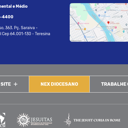
ental e Médio
7-4400
o, 363. Pç. Saraiva -
l Cep 64.001-130 - Teresina
 SITE
NEX DIOCESANO
TRABALHE