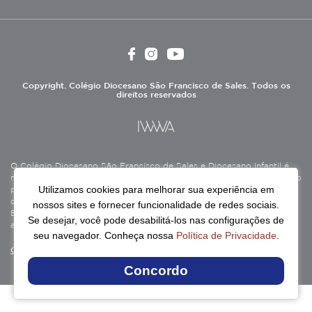
Copyright. Colégio Diocesano São Francisco de Sales. Todos os
direitos reservados
O Colégio Diocesano São Francisco de Sales e Diocesano Infantil é
mantido pela Associação Antônio Vieira (ASAV), instituição de direito
Utilizamos cookies para melhorar sua experiência em
privado sem fins lucrativos, filantrópica, de natureza educativa,
cultural, assistencial e beneficente, certificada como Entidade
nossos sites e fornecer funcionalidade de redes sociais.
Beneficente de Assistência Social (CEBAS), nas áreas de educação e
Se desejar, você pode desabilitá-los nas configurações de
assistência social.
seu navegador. Conheça nossa
Política de Privacidade
.
Continue lendo
Concordo