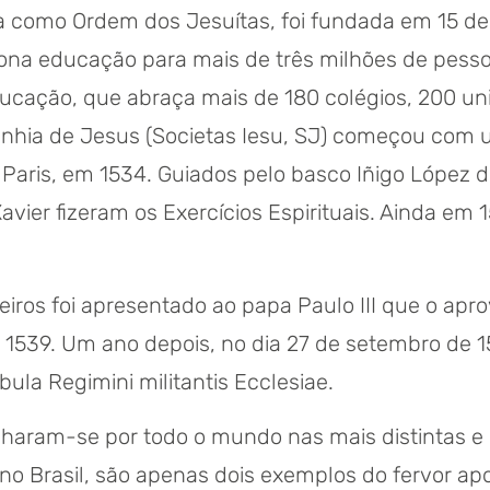
omo Ordem dos Jesuítas, foi fundada em 15 de a
iona educação para mais de três milhões de pes
cação, que abraça mais de 180 colégios, 200 uni
anhia de Jesus (Societas Iesu, SJ) começou com
Paris, em 1534. Guiados pelo basco Iñigo López 
Xavier fizeram os Exercícios Espirituais. Ainda em
eiros foi apresentado ao papa Paulo III que o ap
539. Um ano depois, no dia 27 de setembro de 1
la Regimini militantis Ecclesiae.
haram-se por todo o mundo nas mais distintas e 
, no Brasil, são apenas dois exemplos do fervor a