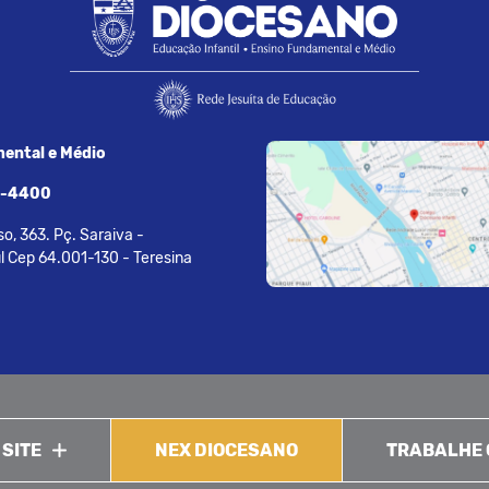
ental e Médio
7-4400
o, 363. Pç. Saraiva -
l Cep 64.001-130 - Teresina
 SITE
NEX DIOCESANO
TRABALHE