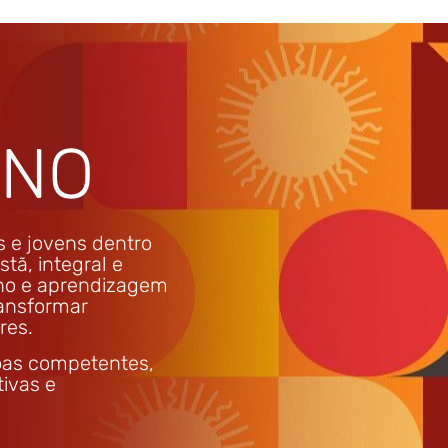
ANO
 e jovens dentro
tã, integral e
no e aprendizagem
ransformar
res.
oas competentes,
tivas e