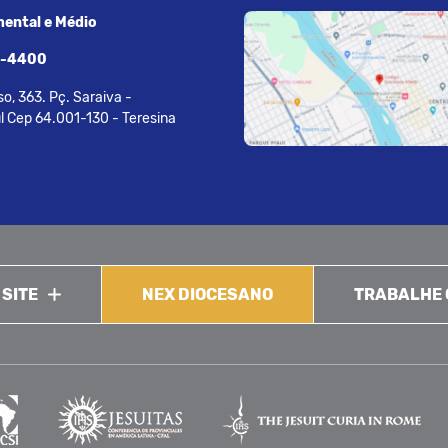
ental e Médio
7-4400
o, 363. Pç. Saraiva -
l Cep 64.001-130 - Teresina
 SITE
NEX DIOCESANO
TRABALHE