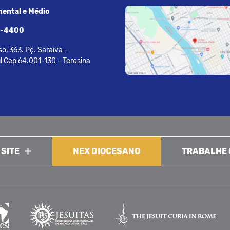
ental e Médio
7-4400
o, 363. Pç. Saraiva -
l Cep 64.001-130 - Teresina
 SITE
NEX DIOCESANO
TRABALHE