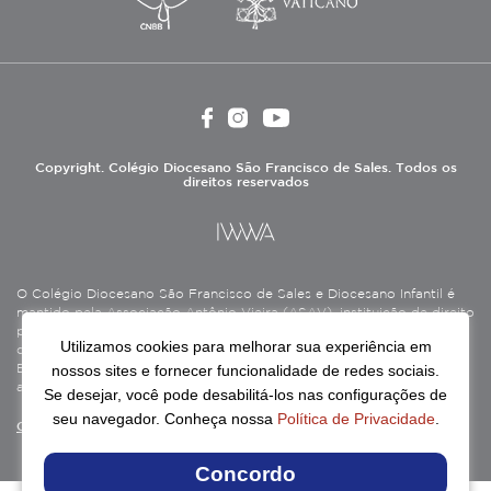
Copyright. Colégio Diocesano São Francisco de Sales. Todos os
direitos reservados
O Colégio Diocesano São Francisco de Sales e Diocesano Infantil é
mantido pela Associação Antônio Vieira (ASAV), instituição de direito
privado sem fins lucrativos, filantrópica, de natureza educativa,
Utilizamos cookies para melhorar sua experiência em
cultural, assistencial e beneficente, certificada como Entidade
nossos sites e fornecer funcionalidade de redes sociais.
Beneficente de Assistência Social (CEBAS), nas áreas de educação e
assistência social.
Se desejar, você pode desabilitá-los nas configurações de
seu navegador. Conheça nossa
Política de Privacidade
.
Continue lendo
Concordo