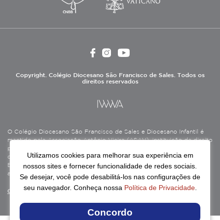
Copyright. Colégio Diocesano São Francisco de Sales. Todos os
direitos reservados
O Colégio Diocesano São Francisco de Sales e Diocesano Infantil é
mantido pela Associação Antônio Vieira (ASAV), instituição de direito
privado sem fins lucrativos, filantrópica, de natureza educativa,
Utilizamos cookies para melhorar sua experiência em
cultural, assistencial e beneficente, certificada como Entidade
nossos sites e fornecer funcionalidade de redes sociais.
Beneficente de Assistência Social (CEBAS), nas áreas de educação e
assistência social.
Se desejar, você pode desabilitá-los nas configurações de
seu navegador. Conheça nossa
Política de Privacidade
.
Continue lendo
Concordo