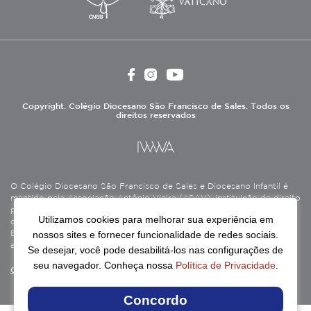
Copyright. Colégio Diocesano São Francisco de Sales. Todos os
direitos reservados
O Colégio Diocesano São Francisco de Sales e Diocesano Infantil é
mantido pela Associação Antônio Vieira (ASAV), instituição de direito
privado sem fins lucrativos, filantrópica, de natureza educativa,
Utilizamos cookies para melhorar sua experiência em
cultural, assistencial e beneficente, certificada como Entidade
nossos sites e fornecer funcionalidade de redes sociais.
Beneficente de Assistência Social (CEBAS), nas áreas de educação e
assistência social.
Se desejar, você pode desabilitá-los nas configurações de
seu navegador. Conheça nossa
Política de Privacidade
.
Continue lendo
Concordo