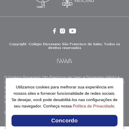
Copyright. Colégio Diocesano São Francisco de Sales. Todos os
direitos reservados
O Colégio Diocesano São Francisco de Sales e Diocesano Infantil é
mantido pela Associação Antônio Vieira (ASAV), instituição de direito
Utilizamos cookies para melhorar sua experiência em
privado sem fins lucrativos, filantrópica, de natureza educativa,
cultural, assistencial e beneficente, certificada como Entidade
nossos sites e fornecer funcionalidade de redes sociais.
Beneficente de Assistência Social (CEBAS), nas áreas de educação e
Se desejar, você pode desabilitá-los nas configurações de
assistência social.
seu navegador. Conheça nossa
Política de Privacidade
.
Continue lendo
Concordo