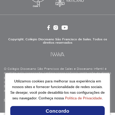
Copyright. Colégio Diocesano São Francisco de Sales. Todos os
direitos reservados
O Colégio Diocesano São Francisco de Sales e Diocesano Infantil é
mantido pela Associação Antônio Vieira (ASAV), instituição de direito
privado sem fins lucrativos, filantrópica, de natureza educativa,
Utilizamos cookies para melhorar sua experiência em
cultural, assistencial e beneficente, certificada como Entidade
nossos sites e fornecer funcionalidade de redes sociais.
Beneficente de Assistência Social (CEBAS), nas áreas de educação e
assistência social.
Se desejar, você pode desabilitá-los nas configurações de
seu navegador. Conheça nossa
Política de Privacidade
.
Continue lendo
Concordo