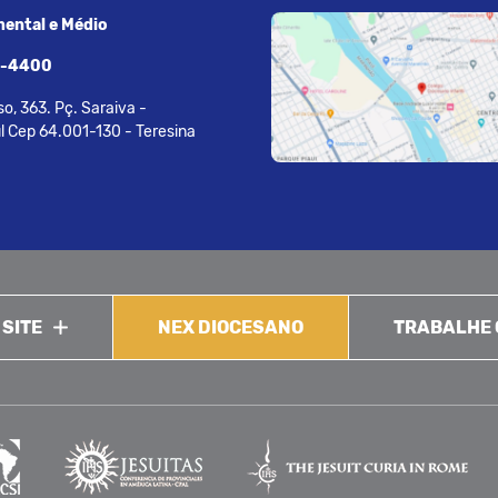
ental e Médio
7-4400
o, 363. Pç. Saraiva -
l Cep 64.001-130 - Teresina
 SITE
NEX DIOCESANO
TRABALHE