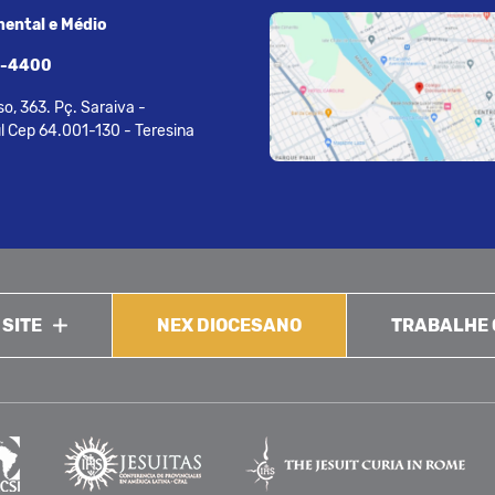
ental e Médio
7-4400
o, 363. Pç. Saraiva -
l Cep 64.001-130 - Teresina
 SITE
NEX DIOCESANO
TRABALHE