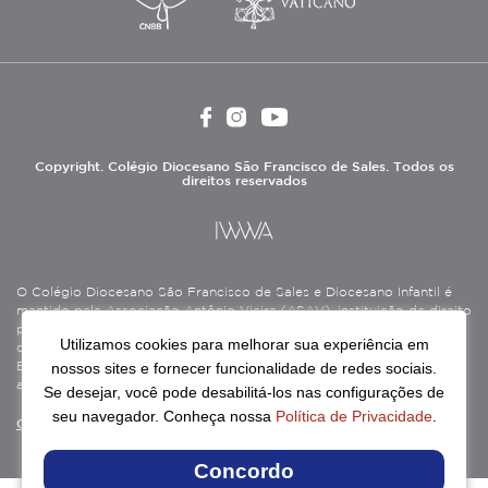
Copyright. Colégio Diocesano São Francisco de Sales. Todos os
direitos reservados
O Colégio Diocesano São Francisco de Sales e Diocesano Infantil é
mantido pela Associação Antônio Vieira (ASAV), instituição de direito
privado sem fins lucrativos, filantrópica, de natureza educativa,
Utilizamos cookies para melhorar sua experiência em
cultural, assistencial e beneficente, certificada como Entidade
nossos sites e fornecer funcionalidade de redes sociais.
Beneficente de Assistência Social (CEBAS), nas áreas de educação e
assistência social.
Se desejar, você pode desabilitá-los nas configurações de
seu navegador. Conheça nossa
Política de Privacidade
.
Continue lendo
Concordo