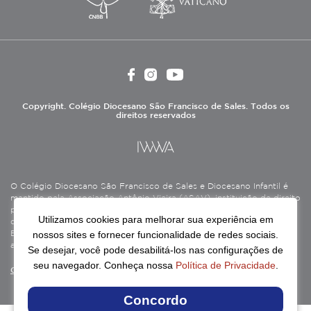
Copyright. Colégio Diocesano São Francisco de Sales. Todos os
direitos reservados
O Colégio Diocesano São Francisco de Sales e Diocesano Infantil é
mantido pela Associação Antônio Vieira (ASAV), instituição de direito
privado sem fins lucrativos, filantrópica, de natureza educativa,
Utilizamos cookies para melhorar sua experiência em
cultural, assistencial e beneficente, certificada como Entidade
nossos sites e fornecer funcionalidade de redes sociais.
Beneficente de Assistência Social (CEBAS), nas áreas de educação e
assistência social.
Se desejar, você pode desabilitá-los nas configurações de
seu navegador. Conheça nossa
Política de Privacidade
.
Continue lendo
Concordo