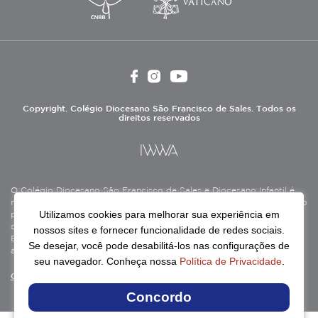
Copyright. Colégio Diocesano São Francisco de Sales. Todos os
direitos reservados
O Colégio Diocesano São Francisco de Sales e Diocesano Infantil é
mantido pela Associação Antônio Vieira (ASAV), instituição de direito
Utilizamos cookies para melhorar sua experiência em
privado sem fins lucrativos, filantrópica, de natureza educativa,
cultural, assistencial e beneficente, certificada como Entidade
nossos sites e fornecer funcionalidade de redes sociais.
Beneficente de Assistência Social (CEBAS), nas áreas de educação e
Se desejar, você pode desabilitá-los nas configurações de
assistência social.
seu navegador. Conheça nossa
Política de Privacidade
.
Continue lendo
Concordo