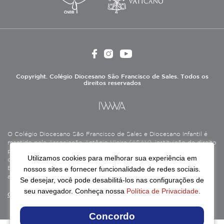
Copyright. Colégio Diocesano São Francisco de Sales. Todos os
direitos reservados
O Colégio Diocesano São Francisco de Sales e Diocesano Infantil é
mantido pela Associação Antônio Vieira (ASAV), instituição de direito
privado sem fins lucrativos, filantrópica, de natureza educativa,
Utilizamos cookies para melhorar sua experiência em
cultural, assistencial e beneficente, certificada como Entidade
nossos sites e fornecer funcionalidade de redes sociais.
Beneficente de Assistência Social (CEBAS), nas áreas de educação e
assistência social.
Se desejar, você pode desabilitá-los nas configurações de
seu navegador. Conheça nossa
Política de Privacidade
.
Continue lendo
Concordo