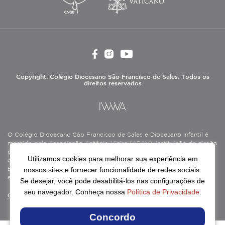
Copyright. Colégio Diocesano São Francisco de Sales. Todos os
direitos reservados
O Colégio Diocesano São Francisco de Sales e Diocesano Infantil é
mantido pela Associação Antônio Vieira (ASAV), instituição de direito
privado sem fins lucrativos, filantrópica, de natureza educativa,
Utilizamos cookies para melhorar sua experiência em
cultural, assistencial e beneficente, certificada como Entidade
nossos sites e fornecer funcionalidade de redes sociais.
Beneficente de Assistência Social (CEBAS), nas áreas de educação e
assistência social.
Se desejar, você pode desabilitá-los nas configurações de
seu navegador. Conheça nossa
Política de Privacidade
.
Continue lendo
Concordo