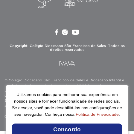
Copyright. Colégio Diocesano São Francisco de Sales. Todos os
direitos reservados
O Colégio Diocesano São Francisco de Sales e Diocesano Infantil é
mantido pela Associação Antônio Vieira (ASAV), instituição de direito
privado sem fins lucrativos, filantrópica, de natureza educativa,
Utilizamos cookies para melhorar sua experiência em
cultural, assistencial e beneficente, certificada como Entidade
nossos sites e fornecer funcionalidade de redes sociais.
Beneficente de Assistência Social (CEBAS), nas áreas de educação e
assistência social.
Se desejar, você pode desabilitá-los nas configurações de
seu navegador. Conheça nossa
Política de Privacidade
.
Continue lendo
Concordo