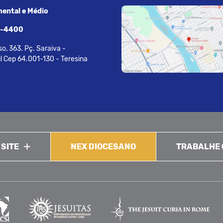
ental e Médio
7-4400
o, 363. Pç. Saraiva -
l Cep 64.001-130 - Teresina
 SITE
NEX DIOCESANO
TRABALHE