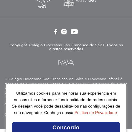
Copyright. Colégio Diocesano São Francisco de Sales. Todos os
direitos reservados
O Colégio Diocesano São Francisco de Sales e Diocesano Infantil é
mantido pela Associação Antônio Vieira (ASAV), instituição de direito
privado sem fins lucrativos, filantrópica, de natureza educativa,
Utilizamos cookies para melhorar sua experiência em
cultural, assistencial e beneficente, certificada como Entidade
nossos sites e fornecer funcionalidade de redes sociais.
Beneficente de Assistência Social (CEBAS), nas áreas de educação e
assistência social.
Se desejar, você pode desabilitá-los nas configurações de
seu navegador. Conheça nossa
Política de Privacidade
.
Continue lendo
Concordo