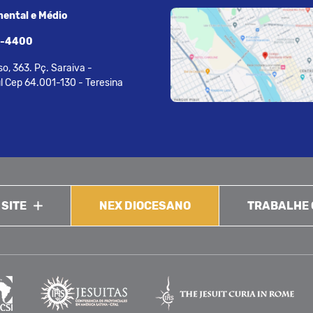
ental e Médio
7-4400
o, 363. Pç. Saraiva -
l Cep 64.001-130 - Teresina
 SITE
NEX DIOCESANO
TRABALHE