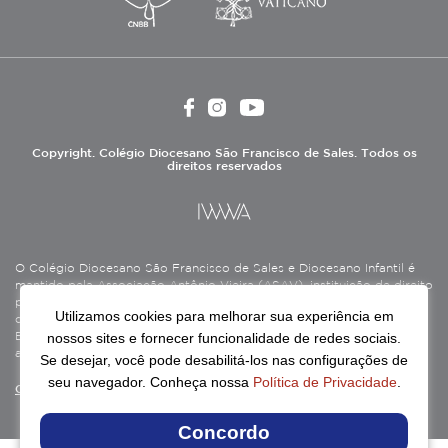
Copyright. Colégio Diocesano São Francisco de Sales. Todos os
direitos reservados
O Colégio Diocesano São Francisco de Sales e Diocesano Infantil é
mantido pela Associação Antônio Vieira (ASAV), instituição de direito
privado sem fins lucrativos, filantrópica, de natureza educativa,
Utilizamos cookies para melhorar sua experiência em
cultural, assistencial e beneficente, certificada como Entidade
nossos sites e fornecer funcionalidade de redes sociais.
Beneficente de Assistência Social (CEBAS), nas áreas de educação e
assistência social.
Se desejar, você pode desabilitá-los nas configurações de
seu navegador. Conheça nossa
Política de Privacidade
.
Continue lendo
Concordo