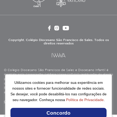
Copyright. Colégio Diocesano São Francisco de Sales. Todos os
direitos reservados
O Colégio Diocesano São Francisco de Sales e Diocesano Infantil é
mantido pela Associação Antônio Vieira (ASAV), instituição de direito
privado sem fins lucrativos, filantrópica, de natureza educativa,
Utilizamos cookies para melhorar sua experiência em
cultural, assistencial e beneficente, certificada como Entidade
nossos sites e fornecer funcionalidade de redes sociais.
Beneficente de Assistência Social (CEBAS), nas áreas de educação e
assistência social.
Se desejar, você pode desabilitá-los nas configurações de
seu navegador. Conheça nossa
Política de Privacidade
.
Continue lendo
Concordo