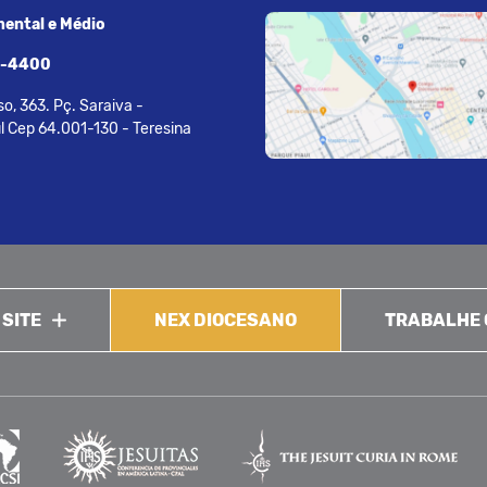
ental e Médio
7-4400
o, 363. Pç. Saraiva -
l Cep 64.001-130 - Teresina
 SITE
NEX DIOCESANO
TRABALHE