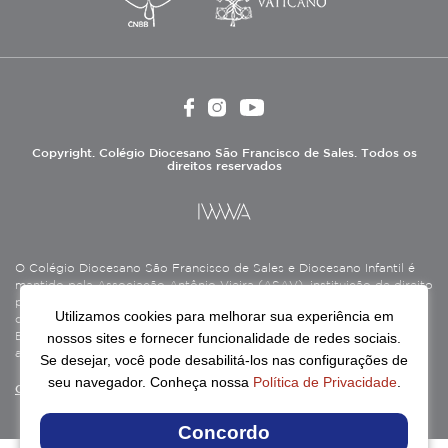
Copyright. Colégio Diocesano São Francisco de Sales. Todos os
direitos reservados
O Colégio Diocesano São Francisco de Sales e Diocesano Infantil é
mantido pela Associação Antônio Vieira (ASAV), instituição de direito
privado sem fins lucrativos, filantrópica, de natureza educativa,
Utilizamos cookies para melhorar sua experiência em
cultural, assistencial e beneficente, certificada como Entidade
nossos sites e fornecer funcionalidade de redes sociais.
Beneficente de Assistência Social (CEBAS), nas áreas de educação e
assistência social.
Se desejar, você pode desabilitá-los nas configurações de
seu navegador. Conheça nossa
Política de Privacidade
.
Continue lendo
Concordo