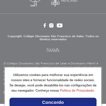
Copyright. Colégio Diocesano São Francisco de Sales. Todos os
direitos reservados
O Colégio Diocesano São Francisco de Sales e Diocesano Infantil é
mantido pela Associação Antônio Vieira (ASAV), instituição de direito
privado sem fins lucrativos, filantrópica, de natureza educativa,
Utilizamos cookies para melhorar sua experiência em
cultural, assistencial e beneficente, certificada como Entidade
nossos sites e fornecer funcionalidade de redes sociais.
Beneficente de Assistência Social (CEBAS), nas áreas de educação e
assistência social.
Se desejar, você pode desabilitá-los nas configurações de
seu navegador. Conheça nossa
Política de Privacidade
.
Continue lendo
Concordo