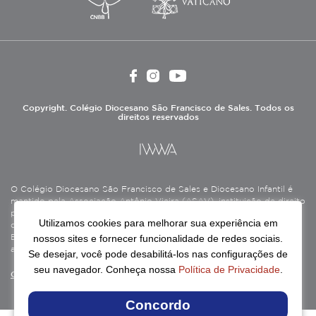
Copyright. Colégio Diocesano São Francisco de Sales. Todos os
direitos reservados
O Colégio Diocesano São Francisco de Sales e Diocesano Infantil é
mantido pela Associação Antônio Vieira (ASAV), instituição de direito
privado sem fins lucrativos, filantrópica, de natureza educativa,
Utilizamos cookies para melhorar sua experiência em
cultural, assistencial e beneficente, certificada como Entidade
nossos sites e fornecer funcionalidade de redes sociais.
Beneficente de Assistência Social (CEBAS), nas áreas de educação e
assistência social.
Se desejar, você pode desabilitá-los nas configurações de
seu navegador. Conheça nossa
Política de Privacidade
.
Continue lendo
Concordo