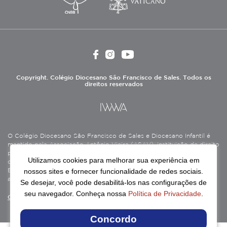
Copyright. Colégio Diocesano São Francisco de Sales. Todos os
direitos reservados
O Colégio Diocesano São Francisco de Sales e Diocesano Infantil é
mantido pela Associação Antônio Vieira (ASAV), instituição de direito
privado sem fins lucrativos, filantrópica, de natureza educativa,
Utilizamos cookies para melhorar sua experiência em
cultural, assistencial e beneficente, certificada como Entidade
nossos sites e fornecer funcionalidade de redes sociais.
Beneficente de Assistência Social (CEBAS), nas áreas de educação e
assistência social.
Se desejar, você pode desabilitá-los nas configurações de
seu navegador. Conheça nossa
Política de Privacidade
.
Continue lendo
Concordo