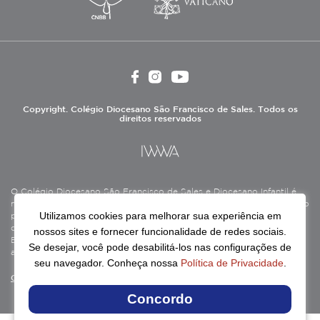
Copyright. Colégio Diocesano São Francisco de Sales. Todos os
direitos reservados
O Colégio Diocesano São Francisco de Sales e Diocesano Infantil é
mantido pela Associação Antônio Vieira (ASAV), instituição de direito
Utilizamos cookies para melhorar sua experiência em
privado sem fins lucrativos, filantrópica, de natureza educativa,
cultural, assistencial e beneficente, certificada como Entidade
nossos sites e fornecer funcionalidade de redes sociais.
Beneficente de Assistência Social (CEBAS), nas áreas de educação e
Se desejar, você pode desabilitá-los nas configurações de
assistência social.
seu navegador. Conheça nossa
Política de Privacidade
.
Continue lendo
Concordo