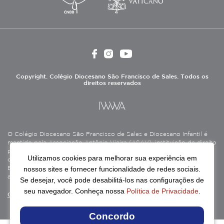
Copyright. Colégio Diocesano São Francisco de Sales. Todos os
direitos reservados
O Colégio Diocesano São Francisco de Sales e Diocesano Infantil é
mantido pela Associação Antônio Vieira (ASAV), instituição de direito
privado sem fins lucrativos, filantrópica, de natureza educativa,
Utilizamos cookies para melhorar sua experiência em
cultural, assistencial e beneficente, certificada como Entidade
nossos sites e fornecer funcionalidade de redes sociais.
Beneficente de Assistência Social (CEBAS), nas áreas de educação e
assistência social.
Se desejar, você pode desabilitá-los nas configurações de
seu navegador. Conheça nossa
Política de Privacidade
.
Continue lendo
Concordo