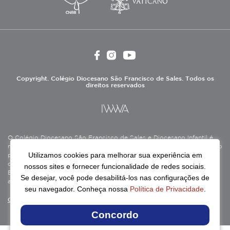
Copyright. Colégio Diocesano São Francisco de Sales. Todos os
direitos reservados
O Colégio Diocesano São Francisco de Sales e Diocesano Infantil é
mantido pela Associação Antônio Vieira (ASAV), instituição de direito
Utilizamos cookies para melhorar sua experiência em
privado sem fins lucrativos, filantrópica, de natureza educativa,
cultural, assistencial e beneficente, certificada como Entidade
nossos sites e fornecer funcionalidade de redes sociais.
Beneficente de Assistência Social (CEBAS), nas áreas de educação e
Se desejar, você pode desabilitá-los nas configurações de
assistência social.
seu navegador. Conheça nossa
Política de Privacidade
.
Continue lendo
Concordo