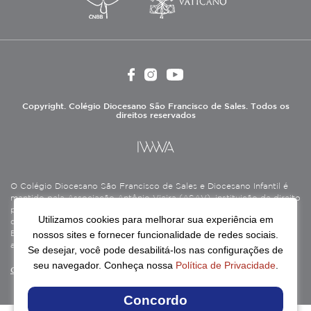
Copyright. Colégio Diocesano São Francisco de Sales. Todos os
direitos reservados
O Colégio Diocesano São Francisco de Sales e Diocesano Infantil é
mantido pela Associação Antônio Vieira (ASAV), instituição de direito
privado sem fins lucrativos, filantrópica, de natureza educativa,
Utilizamos cookies para melhorar sua experiência em
cultural, assistencial e beneficente, certificada como Entidade
nossos sites e fornecer funcionalidade de redes sociais.
Beneficente de Assistência Social (CEBAS), nas áreas de educação e
assistência social.
Se desejar, você pode desabilitá-los nas configurações de
seu navegador. Conheça nossa
Política de Privacidade
.
Continue lendo
Concordo