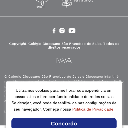
Copyright. Colégio Diocesano São Francisco de Sales. Todos os
direitos reservados
O Colégio Diocesano São Francisco de Sales e Diocesano Infantil é
mantido pela Associação Antônio Vieira (ASAV), instituição de direito
privado sem fins lucrativos, filantrópica, de natureza educativa,
Utilizamos cookies para melhorar sua experiência em
cultural, assistencial e beneficente, certificada como Entidade
nossos sites e fornecer funcionalidade de redes sociais.
Beneficente de Assistência Social (CEBAS), nas áreas de educação e
assistência social.
Se desejar, você pode desabilitá-los nas configurações de
seu navegador. Conheça nossa
Política de Privacidade
.
Continue lendo
Concordo