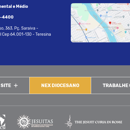
ental e Médio
7-4400
o, 363. Pç. Saraiva -
l Cep 64.001-130 - Teresina
 SITE
NEX DIOCESANO
TRABALHE