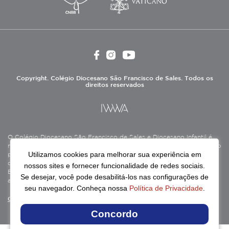
Copyright. Colégio Diocesano São Francisco de Sales. Todos os
direitos reservados
O Colégio Diocesano São Francisco de Sales e Diocesano Infantil é
mantido pela Associação Antônio Vieira (ASAV), instituição de direito
Utilizamos cookies para melhorar sua experiência em
privado sem fins lucrativos, filantrópica, de natureza educativa,
cultural, assistencial e beneficente, certificada como Entidade
nossos sites e fornecer funcionalidade de redes sociais.
Beneficente de Assistência Social (CEBAS), nas áreas de educação e
Se desejar, você pode desabilitá-los nas configurações de
assistência social.
seu navegador. Conheça nossa
Política de Privacidade
.
Continue lendo
Concordo