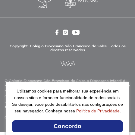
Copyright. Colégio Diocesano São Francisco de Sales. Todos os
direitos reservados
O Colégio Diocesano São Francisco de Sales e Diocesano Infantil é
mantido pela Associação Antônio Vieira (ASAV), instituição de direito
Utilizamos cookies para melhorar sua experiência em
privado sem fins lucrativos, filantrópica, de natureza educativa,
cultural, assistencial e beneficente, certificada como Entidade
nossos sites e fornecer funcionalidade de redes sociais.
Beneficente de Assistência Social (CEBAS), nas áreas de educação e
Se desejar, você pode desabilitá-los nas configurações de
assistência social.
seu navegador. Conheça nossa
Política de Privacidade
.
Continue lendo
Concordo