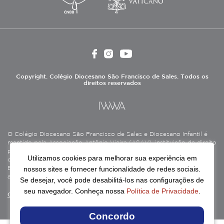
Copyright. Colégio Diocesano São Francisco de Sales. Todos os
direitos reservados
O Colégio Diocesano São Francisco de Sales e Diocesano Infantil é
mantido pela Associação Antônio Vieira (ASAV), instituição de direito
privado sem fins lucrativos, filantrópica, de natureza educativa,
Utilizamos cookies para melhorar sua experiência em
cultural, assistencial e beneficente, certificada como Entidade
nossos sites e fornecer funcionalidade de redes sociais.
Beneficente de Assistência Social (CEBAS), nas áreas de educação e
assistência social.
Se desejar, você pode desabilitá-los nas configurações de
seu navegador. Conheça nossa
Política de Privacidade
.
Continue lendo
Concordo