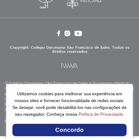
Copyright. Colégio Diocesano São Francisco de Sales. Todos os
direitos reservados
O Colégio Diocesano São Francisco de Sales e Diocesano Infantil é
mantido pela Associação Antônio Vieira (ASAV), instituição de direito
Utilizamos cookies para melhorar sua experiência em
privado sem fins lucrativos, filantrópica, de natureza educativa,
cultural, assistencial e beneficente, certificada como Entidade
nossos sites e fornecer funcionalidade de redes sociais.
Beneficente de Assistência Social (CEBAS), nas áreas de educação e
Se desejar, você pode desabilitá-los nas configurações de
assistência social.
seu navegador. Conheça nossa
Política de Privacidade
.
Continue lendo
Concordo