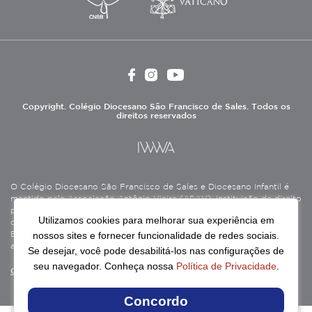
Copyright. Colégio Diocesano São Francisco de Sales. Todos os
direitos reservados
O Colégio Diocesano São Francisco de Sales e Diocesano Infantil é
mantido pela Associação Antônio Vieira (ASAV), instituição de direito
privado sem fins lucrativos, filantrópica, de natureza educativa,
Utilizamos cookies para melhorar sua experiência em
cultural, assistencial e beneficente, certificada como Entidade
nossos sites e fornecer funcionalidade de redes sociais.
Beneficente de Assistência Social (CEBAS), nas áreas de educação e
assistência social.
Se desejar, você pode desabilitá-los nas configurações de
seu navegador. Conheça nossa
Política de Privacidade
.
Continue lendo
Concordo