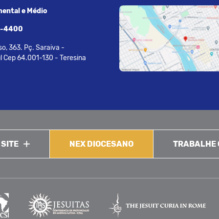
ental e Médio
7-4400
o, 363. Pç. Saraiva -
l Cep 64.001-130 - Teresina
 SITE
NEX DIOCESANO
TRABALHE