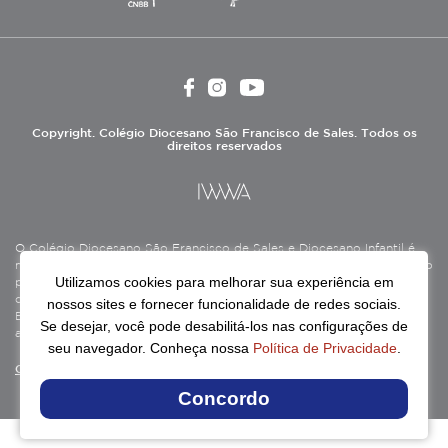
Copyright. Colégio Diocesano São Francisco de Sales. Todos os
direitos reservados
O Colégio Diocesano São Francisco de Sales e Diocesano Infantil é
mantido pela Associação Antônio Vieira (ASAV), instituição de direito
Utilizamos cookies para melhorar sua experiência em
privado sem fins lucrativos, filantrópica, de natureza educativa,
cultural, assistencial e beneficente, certificada como Entidade
nossos sites e fornecer funcionalidade de redes sociais.
Beneficente de Assistência Social (CEBAS), nas áreas de educação e
Se desejar, você pode desabilitá-los nas configurações de
assistência social.
seu navegador. Conheça nossa
Política de Privacidade
.
Continue lendo
Concordo