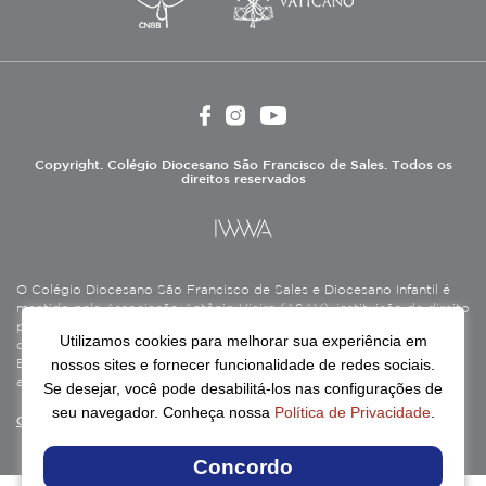
Copyright. Colégio Diocesano São Francisco de Sales. Todos os
direitos reservados
O Colégio Diocesano São Francisco de Sales e Diocesano Infantil é
mantido pela Associação Antônio Vieira (ASAV), instituição de direito
privado sem fins lucrativos, filantrópica, de natureza educativa,
Utilizamos cookies para melhorar sua experiência em
cultural, assistencial e beneficente, certificada como Entidade
nossos sites e fornecer funcionalidade de redes sociais.
Beneficente de Assistência Social (CEBAS), nas áreas de educação e
assistência social.
Se desejar, você pode desabilitá-los nas configurações de
seu navegador. Conheça nossa
Política de Privacidade
.
Continue lendo
Concordo