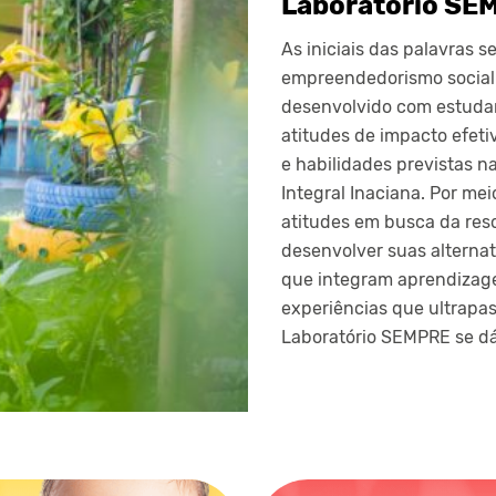
Laboratório SE
As iniciais das palavras s
empreendedorismo social
desenvolvido com estudant
atitudes de impacto efet
e habilidades previstas 
Integral Inaciana. Por me
atitudes em busca da res
desenvolver suas alterna
que integram aprendizage
experiências que ultrapa
Laboratório SEMPRE se dá