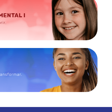
MENTAL I
rir.
ransformar.