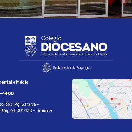
ental e Médio
7-4400
o, 363. Pç. Saraiva -
l Cep 64.001-130 - Teresina