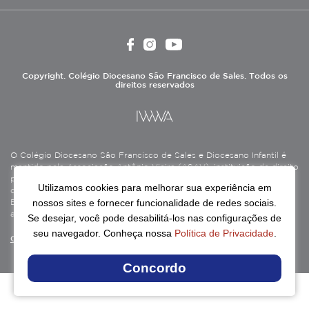
Copyright. Colégio Diocesano São Francisco de Sales. Todos os
direitos reservados
O Colégio Diocesano São Francisco de Sales e Diocesano Infantil é
mantido pela Associação Antônio Vieira (ASAV), instituição de direito
privado sem fins lucrativos, filantrópica, de natureza educativa,
Utilizamos cookies para melhorar sua experiência em
cultural, assistencial e beneficente, certificada como Entidade
nossos sites e fornecer funcionalidade de redes sociais.
Beneficente de Assistência Social (CEBAS), nas áreas de educação e
assistência social.
Se desejar, você pode desabilitá-los nas configurações de
seu navegador. Conheça nossa
Política de Privacidade
.
Continue lendo
Concordo