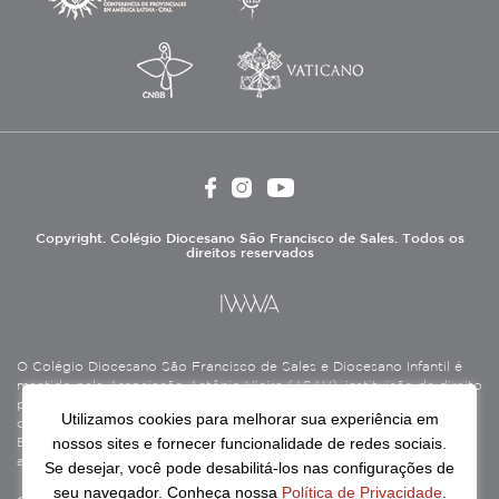
Copyright. Colégio Diocesano São Francisco de Sales. Todos os
direitos reservados
O Colégio Diocesano São Francisco de Sales e Diocesano Infantil é
mantido pela Associação Antônio Vieira (ASAV), instituição de direito
privado sem fins lucrativos, filantrópica, de natureza educativa,
Utilizamos cookies para melhorar sua experiência em
cultural, assistencial e beneficente, certificada como Entidade
nossos sites e fornecer funcionalidade de redes sociais.
Beneficente de Assistência Social (CEBAS), nas áreas de educação e
assistência social.
Se desejar, você pode desabilitá-los nas configurações de
seu navegador. Conheça nossa
Política de Privacidade
.