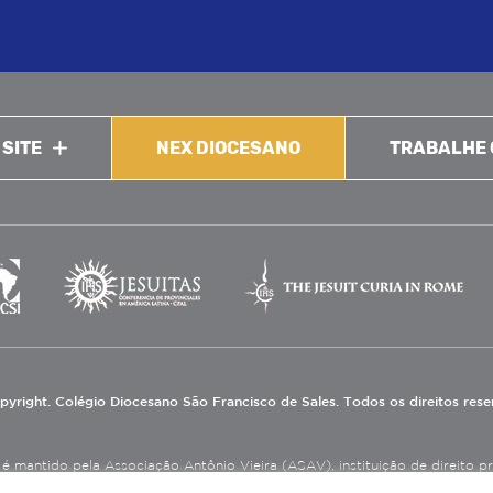
 SITE
NEX DIOCESANO
TRABALHE
pyright. Colégio Diocesano São Francisco de Sales. Todos os direitos res
 mantido pela Associação Antônio Vieira (ASAV), instituição de direito priv
eneficente de Assistência Social (CEBAS), nas áreas de educação e assistênci