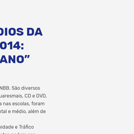
DIOS DA
014:
MANO”
CNBB. São diversos
quaresmais, CD e DVD,
a nas escolas, foram
tal e médio, além de
idade e Tráfico