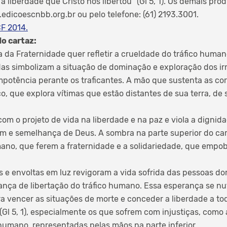
 liberdade que Cristo nos libertou” (Gl 5, 1). Os demais pr
edicoescnbb.org.br ou pelo telefone: (61) 2193.3001.
CF 2014.
do cartaz:
da Fraternidade quer refletir a crueldade do tráfico huma
as simbolizam a situação de dominação e exploração dos ir
mpotência perante os traficantes. A mão que sustenta as co
ico, que explora vítimas que estão distantes de sua terra, de 
m o projeto de vida na liberdade e na paz e viola a dignidad
m e semelhança de Deus. A sombra na parte superior do car
umano, que ferem a fraternidade e a solidariedade, que em
 e envoltas em luz revigoram a vida sofrida das pessoas d
nça de libertação do tráfico humano. Essa esperança se nut
ra vencer as situações de morte e conceder a liberdade a tod
 (Gl 5, 1), especialmente os que sofrem com injustiças, como
humano, representadas pelas mãos na parte inferior.