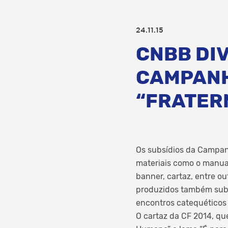
24.11.15
CNBB DI
CAMPANH
“FRATER
Os subsídios da Campanh
materiais como o manual
banner, cartaz, entre o
produzidos também subs
encontros catequéticos 
O cartaz da CF 2014, qu