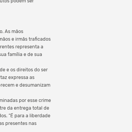
odutos podem ser
no. As mãos
mãos e irmãs traficados
rrentes representa a
sua família e de sua
e e os direitos do ser
taz expressa as
pobrecem e desumanizam
ominadas por esse crime
re da entrega total de
os. “É para a liberdade
 as presentes nas