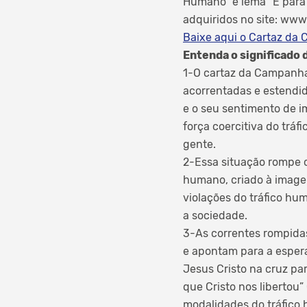
Humano” e lema “É para a
adquiridos no site: www.
Baixe aqui o Cartaz da 
Entenda o significado 
1-O cartaz da Campanha 
acorrentadas e estendid
e o seu sentimento de i
força coercitiva do tráf
gente.
2-Essa situação rompe co
humano, criado à image
violações do tráfico h
a sociedade.
3-As correntes rompidas
e apontam para a espera
Jesus Cristo na cruz pa
que Cristo nos libertou”
modalidades do tráfico 