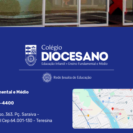
ental e Médio
7-4400
o, 363. Pç. Saraiva -
l Cep 64.001-130 - Teresina