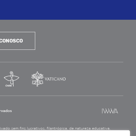
 CONOSCO
ervados
ado sem fins lucrativos, filantrópica, de natureza educativa,
a social.