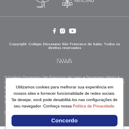
Copyright. Colégio Diocesano São Francisco de Sales. Todos os
direitos reservados
O Colégio Diocesano São Francisco de Sales e Diocesano Infantil é
mantido pela Associação Antônio Vieira (ASAV), instituição de direito
Utilizamos cookies para melhorar sua experiência em
privado sem fins lucrativos, filantrópica, de natureza educativa,
cultural, assistencial e beneficente, certificada como Entidade
nossos sites e fornecer funcionalidade de redes sociais.
Beneficente de Assistência Social (CEBAS), nas áreas de educação e
Se desejar, você pode desabilitá-los nas configurações de
assistência social.
seu navegador. Conheça nossa
Política de Privacidade
.
Continue lendo
Concordo