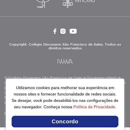
Copyright. Colégio Diocesano São Francisco de Sales. Todos os
direitos reservados
O Colégio Diocesano São Francisco de Sales e Diocesano Infantil é
mantido pela Associação Antônio Vieira (ASAV), instituição de direito
Utilizamos cookies para melhorar sua experiência em
privado sem fins lucrativos, filantrópica, de natureza educativa,
cultural, assistencial e beneficente, certificada como Entidade
nossos sites e fornecer funcionalidade de redes sociais.
Beneficente de Assistência Social (CEBAS), nas áreas de educação e
Se desejar, você pode desabilitá-los nas configurações de
assistência social.
seu navegador. Conheça nossa
Política de Privacidade
.
Continue lendo
Concordo