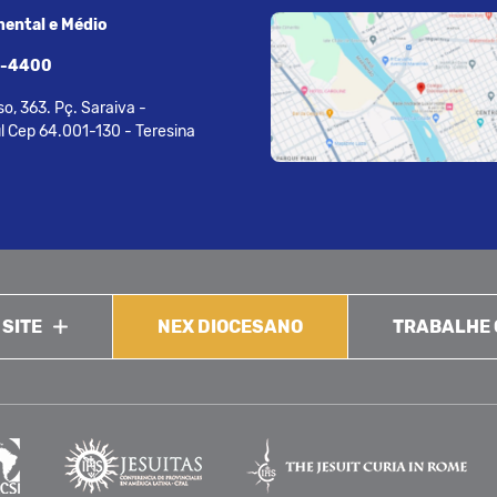
ental e Médio
7-4400
o, 363. Pç. Saraiva -
l Cep 64.001-130 - Teresina
 SITE
NEX DIOCESANO
TRABALHE